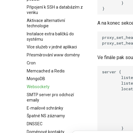
        }

Připojení k SSH a databázím z
venku
Aktivace alternativní
A na konec sekc
technologie
Instalace extra balíčků do
proxy_set_hea
systému
Více služeb v jedné aplikaci
Přesměrování www domény
Ve finále pak sou
Cron
Memcached a Redis
server {

        liste
MongoDB
        liste
Websockety
        locat
             
SMTP server pro odchozí
             
emaily
             
E-mailové schránky
             
Špatné NS záznamy
             
             
DNSSEC
        }

Doménové kontakty