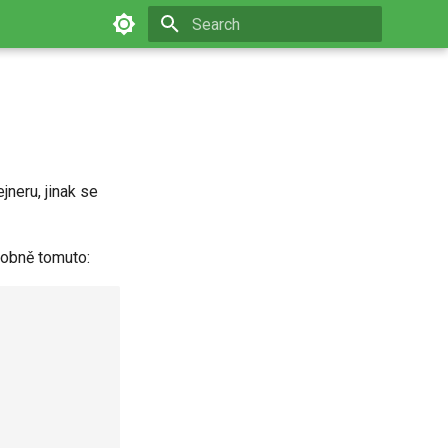
Type to start searching
jneru, jinak se
dobně tomuto: