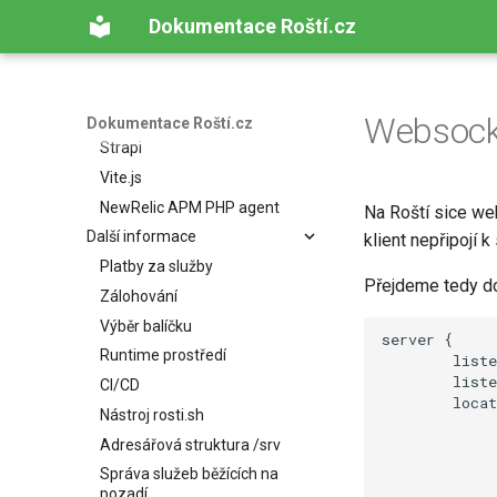
Dokumentace Roští.cz
Frameworky a nástroje
Laravel
WordPress
Next.js
Websock
Dokumentace Roští.cz
Strapi
Vite.js
NewRelic APM PHP agent
Na Roští sice web
Další informace
klient nepřipojí k
Platby za služby
Přejdeme tedy d
Zálohování
Výběr balíčku
server {

Runtime prostředí
        liste
        liste
CI/CD
        locat
Nástroj rosti.sh
             
             
Adresářová struktura /srv
             
Správa služeb běžících na
             
pozadí