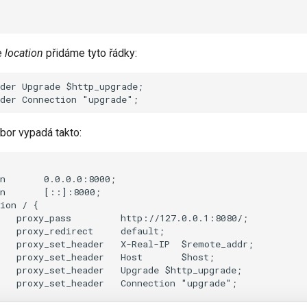
e
location
přidáme tyto řádky:
der Upgrade $http_upgrade;

bor vypadá takto:
n       0.0.0.0:8000;

n       [::]:8000;

ion / {

   proxy_pass         http://127.0.0.1:8080/;

   proxy_redirect     default;

   proxy_set_header   X-Real-IP  $remote_addr;

   proxy_set_header   Host       $host;

   proxy_set_header   Upgrade $http_upgrade;

   proxy_set_header   Connection "upgrade";
